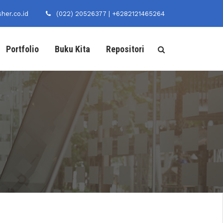
her.co.id
(022) 20526377 | +6282121465264
Portfolio
Buku Kita
Repositori