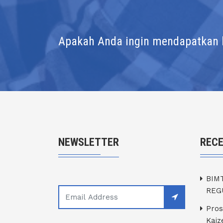
Apakah Anda ingin mendapatkan l
NEWSLETTER
REC
BIM
REG
Pros
Kaiz